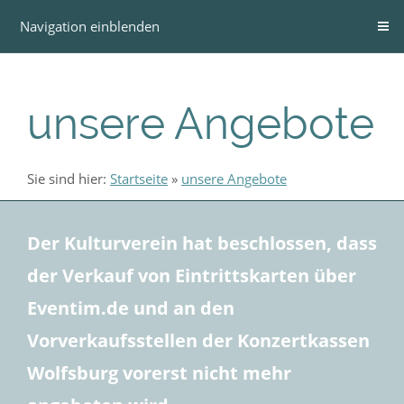
Navigation einblenden
unsere Angebote
Sie sind hier:
Startseite
»
unsere Angebote
Der Kulturverein hat beschlossen, dass
der Verkauf von Eintrittskarten über
Eventim.de und an den
Vorverkaufsstellen der Konzertkassen
Wolfsburg vorerst nicht mehr